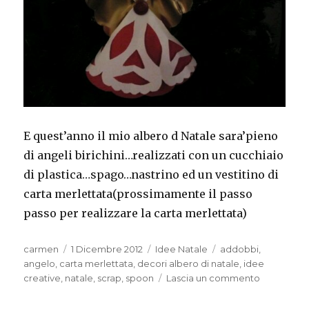
E quest’anno il mio albero d Natale sara’pieno
di angeli birichini…realizzati con un cucchiaio
di plastica…spago…nastrino ed un vestitino di
carta merlettata(prossimamente il passo
passo per realizzare la carta merlettata)
Autore
Pubblicato
Categorie
Tag
carmen
1 Dicembre 2012
Idee Natale
addobbi
,
il
angelo
,
carta merlettata
,
decori albero di natale
,
idee
su
creative
,
natale
,
scrap
,
spoon
Lascia un commento
Angioletto
birichino…