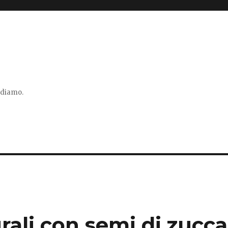
vidiamo.
r
rali con semi di zucca