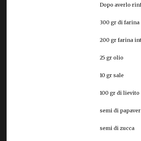
Dopo averlo rin
zucca
e
di
300 gr di farina
papavero
200 gr farina in
25 gr olio
10 gr sale
100 gr di lievit
semi di papave
semi di zucca