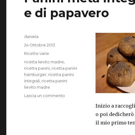
e di papavero
Autore
daniela
Pubblicato
24 Ottobre 2013
il
Categorie
Ricette varie
Tag
ricetta lievito madre
,
ricetta panini
,
ricetta panini
hamburger
,
ricetta panini
integrali
,
ricetta panini
lievito madre
su
Lascia un commento
Panini
Inizio a raccogl
metà
o poi dedicherò 
integrali
con
il mio primo ten
semi
di