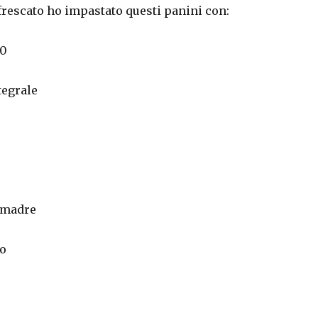
frescato ho impastato questi panini con:
 0
tegrale
o madre
ro