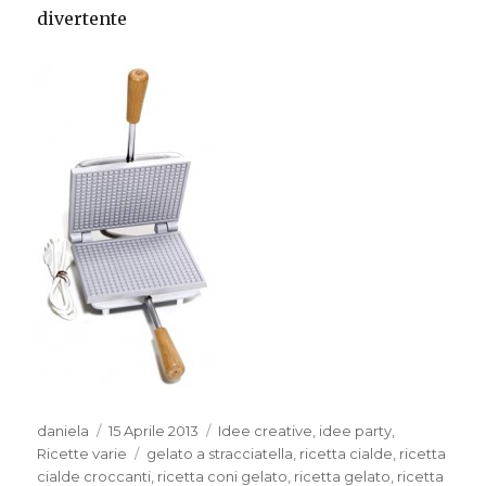
divertente
Autore
Pubblicato
Categorie
daniela
15 Aprile 2013
Idee creative
,
idee party
,
il
Tag
Ricette varie
gelato a stracciatella
,
ricetta cialde
,
ricetta
cialde croccanti
,
ricetta coni gelato
,
ricetta gelato
,
ricetta