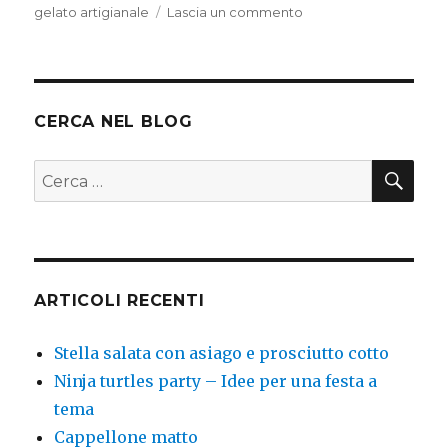
su
gelato artigianale
Lascia un commento
Gelato
tutto
artigianale
CERCA NEL BLOG
CER
Cerca:
ARTICOLI RECENTI
Stella salata con asiago e prosciutto cotto
Ninja turtles party – Idee per una festa a
tema
Cappellone matto