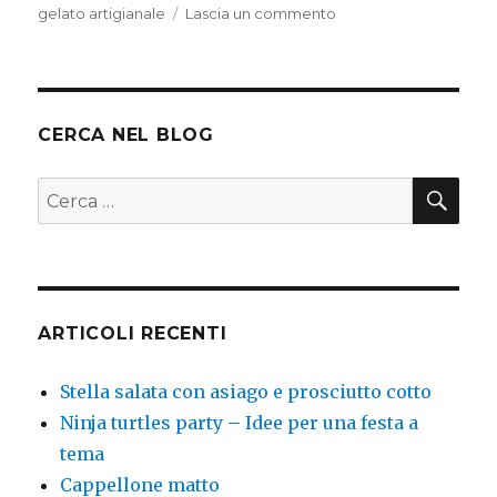
su
gelato artigianale
Lascia un commento
Gelato
tutto
artigianale
CERCA NEL BLOG
CER
Cerca:
ARTICOLI RECENTI
Stella salata con asiago e prosciutto cotto
Ninja turtles party – Idee per una festa a
tema
Cappellone matto