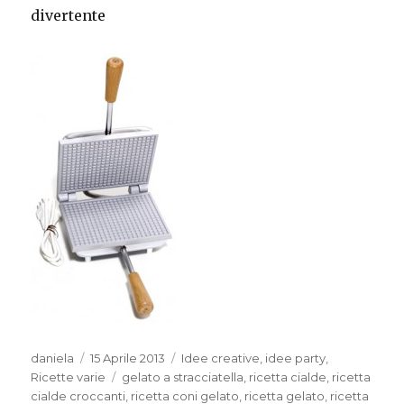
divertente
Autore
Pubblicato
Categorie
daniela
15 Aprile 2013
Idee creative
,
idee party
,
il
Tag
Ricette varie
gelato a stracciatella
,
ricetta cialde
,
ricetta
cialde croccanti
,
ricetta coni gelato
,
ricetta gelato
,
ricetta