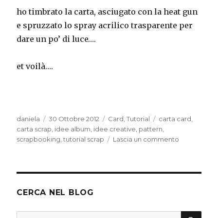
ho timbrato la carta, asciugato con la heat gun
e spruzzato lo spray acrilico trasparente per
dare un po’ di luce….
et voilà….
Autore
Pubblicato
Categorie
Tag
daniela
30 Ottobre 2012
Card
,
Tutorial
carta card
,
il
carta scrap
,
idee album
,
idee creative
,
pattern
,
su
scrapbooking
,
tutorial scrap
Lascia un commento
Tutorial
idea
carta
per
scrappare
CERCA NEL BLOG
CER
Cerca: