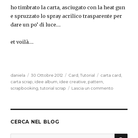
ho timbrato la carta, asciugato con la heat gun
e spruzzato lo spray acrilico trasparente per
dare un po’ di luce….
et voilà….
Autore
Pubblicato
Categorie
Tag
daniela
30 Ottobre 2012
Card
,
Tutorial
carta card
,
il
carta scrap
,
idee album
,
idee creative
,
pattern
,
su
scrapbooking
,
tutorial scrap
Lascia un commento
Tutorial
idea
carta
per
scrappare
CERCA NEL BLOG
CER
Cerca: