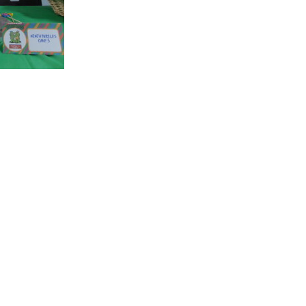
a turtles party – Idee per una festa a tema”