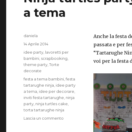
a tema
Autore
daniela
Anche la festa 
Pubblicato
14 Aprile 2014
passata e per fe
il
Categorie
idee party
,
lavoretti per
“Tartarughe Ninj
bambini
,
scrapbooking
,
voi per la festa 
theme party
,
Torte
decorate
Tag
festa a tema bambini
,
festa
tartarughe ninja
,
idee party
a tema
,
idee per decorare
,
inviti festa tartarughe
,
ninja
party
,
ninja turtles cake
,
torta tartarughe ninja
su
Lascia un commento
Ninja
turtles