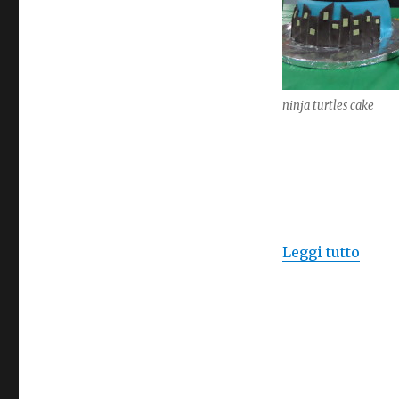
party
–
Idee
per
una
ninja turtles cake
festa
a
tema
“Ninj
Leggi tutto