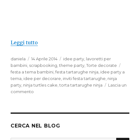
“Ninja turtles party – Idee per una festa 
Leggi tutto
Autore
Pubblicato
Categorie
daniela
14 Aprile 2014
idee party
,
lavoretti per
il
Tag
bambini
,
scrapbooking
,
theme party
,
Torte decorate
festa a tema bambini
,
festa tartarughe ninja
,
idee party a
tema
,
idee per decorare
,
inviti festa tartarughe
,
ninja
party
,
ninja turtles cake
,
torta tartarughe ninja
Lascia un
su
commento
Ninja
turtles
party
–
Idee
CERCA NEL BLOG
per
una
CER