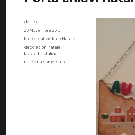
Autore
daniela
Pubblicato
28 Novembre 2013
il
Categorie
Idee creative
,
Idee Natale
Tag
decorazioni natale
,
lavoretti natalizio
su
Lascia un commento
Porta
chiavi
natalizio