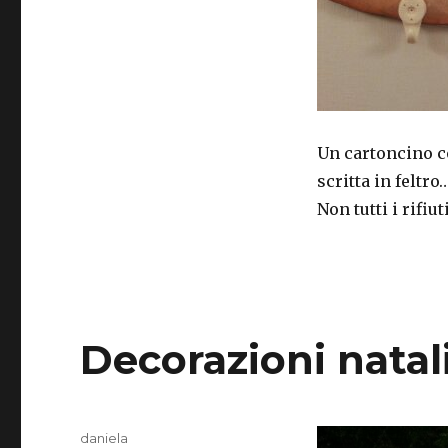
Un cartoncino co
scritta in feltro
Non tutti i rifiuti
Decorazioni natal
Autore
daniela