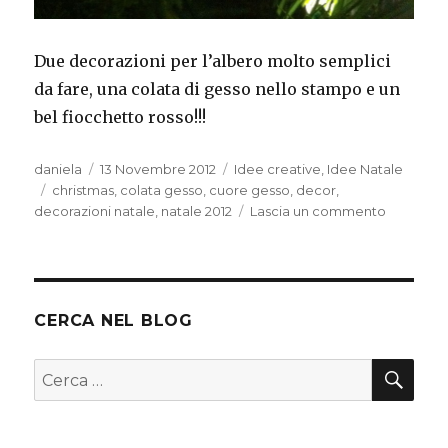
Due decorazioni per l’albero molto semplici
da fare, una colata di gesso nello stampo e un
bel fiocchetto rosso!!!
Autore
Pubblicato
Categorie
daniela
13 Novembre 2012
Idee creative
,
Idee Natale
Tag
il
christmas
,
colata gesso
,
cuore gesso
,
decor
,
su
decorazioni natale
,
natale 2012
Lascia un commento
Decorazi
natalizie
CERCA NEL BLOG
CER
Cerca: