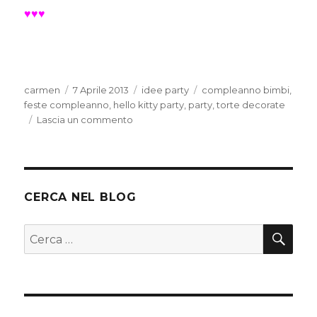
♥♥♥
Autore
Pubblicato
Categorie
Tag
carmen
7 Aprile 2013
idee party
compleanno bimbi
,
il
feste compleanno
,
hello kitty party
,
party
,
torte decorate
su
Lascia un commento
Hello
Kitty
party
CERCA NEL BLOG
CER
Cerca: