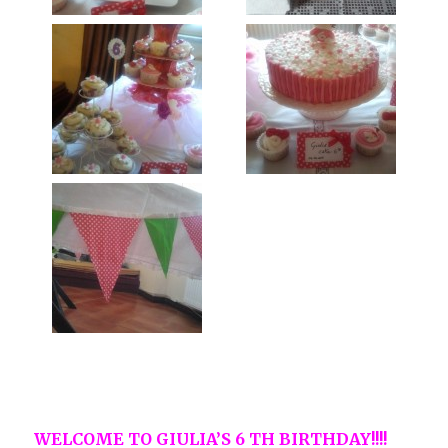
WELCOME TO GIULIA’S 6 TH BIRTHDAY!!!!