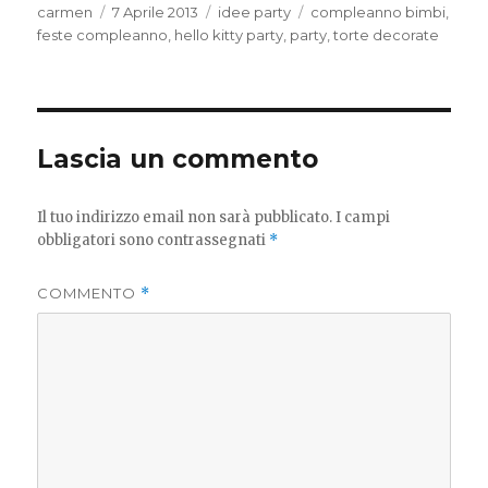
Autore
Pubblicato
Categorie
Tag
carmen
7 Aprile 2013
idee party
compleanno bimbi
,
il
feste compleanno
,
hello kitty party
,
party
,
torte decorate
Lascia un commento
Il tuo indirizzo email non sarà pubblicato.
I campi
obbligatori sono contrassegnati
*
COMMENTO
*