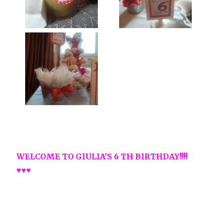
WELCOME TO GIULIA’S 6 TH BIRTHDAY!!!!
♥♥♥