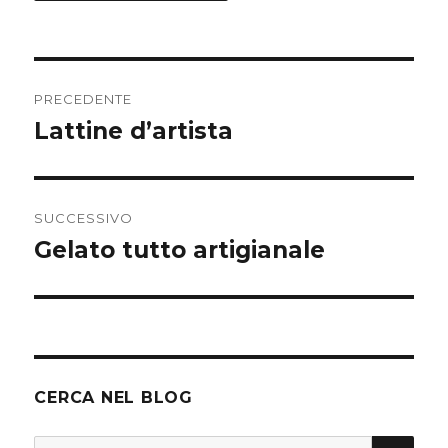
Navigazione
PRECEDENTE
articoli
Lattine d’artista
Articolo
precedente:
SUCCESSIVO
Gelato tutto artigianale
Articolo
successivo:
CERCA NEL BLOG
CER