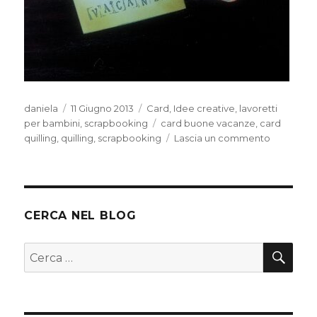
Autore
Pubblicato
Categorie
daniela
11 Giugno 2013
Card
,
Idee creative
,
lavoretti
il
Tag
per bambini
,
scrapbooking
card buone vacanze
,
card
su
quilling
,
quilling
,
scrapbooking
Lascia un commento
Card
quilling
CERCA NEL BLOG
CER
Cerca: