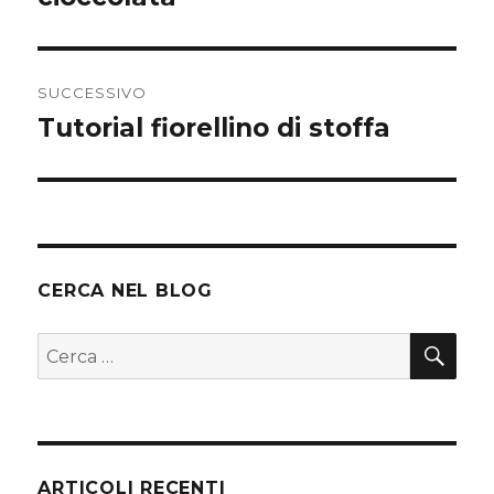
SUCCESSIVO
Tutorial fiorellino di stoffa
Articolo
successivo:
CERCA NEL BLOG
CER
Cerca:
ARTICOLI RECENTI