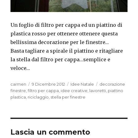
Un foglio di filtro per cappa ed un piattino di
plastica rosso per ottenere ottenere questa
bellissima decorazione per le finestre…
Basta tagliare a spirale il piattino e ritagliare
la stella dal filtro per cappa…semplice e
veloce…
Autore
Pubblicato
Categorie
Tag
carmen
9 Dicembre 2012
Idee Natale
decorazione
il
finestre
,
filtro per cappa
,
idee creative
,
lavoretti
,
piattino
plastica
,
riciclaggio
,
stella per finestre
Lascia un commento