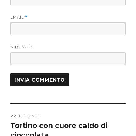
EMAIL
*
SITO WEB
Navigazione
PRECEDENTE
articoli
Tortino con cuore caldo di
Articolo
precedente:
cioccolata