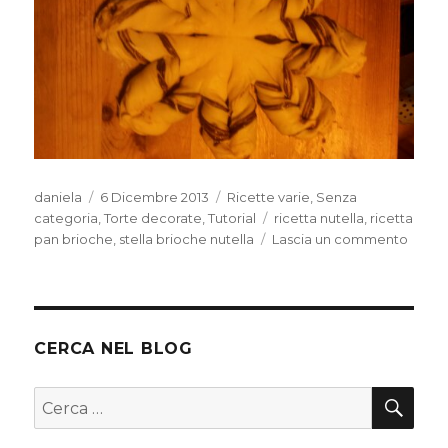
Autore
Pubblicato
Categorie
daniela
6 Dicembre 2013
Ricette varie
,
Senza
il
Tag
categoria
,
Torte decorate
,
Tutorial
ricetta nutella
,
ricetta
su
pan brioche
,
stella brioche nutella
Lascia un commento
Stella
di
brioc
alla
nutell
CERCA NEL BLOG
CER
Cerca: