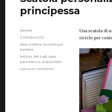
principessa
Autore
daniela
Una scatola di 
Pubblicato
3 Ottobre 2013
riciclo per cont
il
Categorie
Idee creative
,
lavoretti per
bambini
Tag
felt box
,
felt craft
,
idee
pannolencio
,
scatola feltri
su
Lascia un commento
Scatola
personalizzata
per
una
piccola
principessa