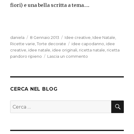
fiori) e una bella scritta a tema…..
Autore
Pubblicato
Categorie
daniela
8 Gennaio 2013
Idee creative
,
Idee Natale
,
il
Tag
Ricette varie
,
Torte decorate
idee capodanno
,
idee
creative
,
idee natale
,
idee originali
,
ricetta natale
,
ricetta
su
pandoro ripieno
Lascia un commento
Buon
2013
CERCA NEL BLOG
CER
Cerca: