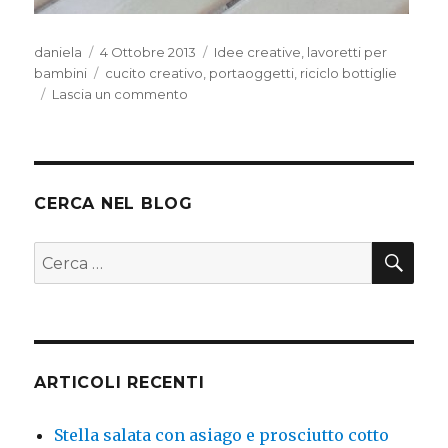
Autore
Pubblicato
Categorie
daniela
4 Ottobre 2013
Idee creative
,
lavoretti per
il
Tag
bambini
cucito creativo
,
portaoggetti
,
riciclo bottiglie
su
Lascia un commento
Portaoggetti
con
reciclo
bottiglia
di
CERCA NEL BLOG
plastica
CER
Cerca:
ARTICOLI RECENTI
Stella salata con asiago e prosciutto cotto