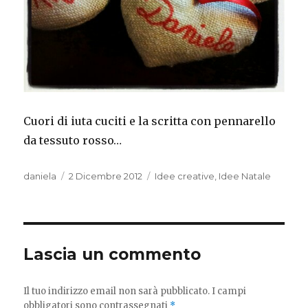
Cuori di iuta cuciti e la scritta con pennarello
da tessuto rosso…
Autore
Pubblicato
Categorie
daniela
2 Dicembre 2012
Idee creative
,
Idee Natale
il
Lascia un commento
Il tuo indirizzo email non sarà pubblicato.
I campi
obbligatori sono contrassegnati
*