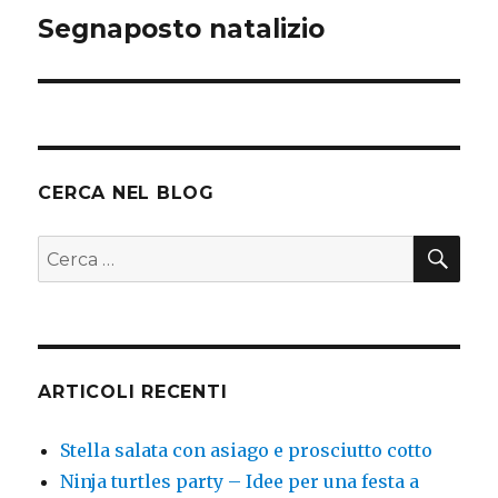
Segnaposto natalizio
Articolo
successivo:
CERCA NEL BLOG
CER
Cerca:
ARTICOLI RECENTI
Stella salata con asiago e prosciutto cotto
Ninja turtles party – Idee per una festa a