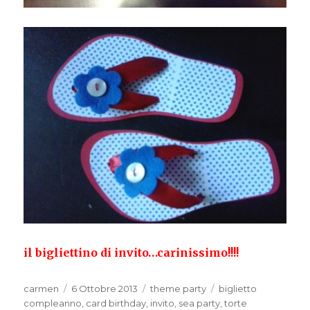
il bigliettino di invito…carinissimo!!!!
Autore
Pubblicato
Categorie
Tag
carmen
6 Ottobre 2013
theme party
biglietto
il
compleanno
,
card birthday
,
invito
,
sea party
,
torte