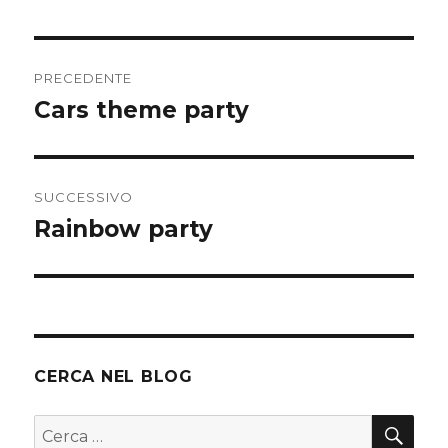
Navigazione
PRECEDENTE
articoli
Cars theme party
Articolo
precedente:
SUCCESSIVO
Rainbow party
Articolo
successivo:
CERCA NEL BLOG
CER
Cerca: